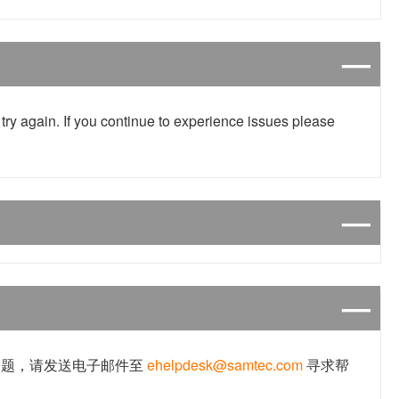
try again. If you continue to experience issues please
问题，请发送电子邮件至
ehelpdesk@samtec.com
寻求帮