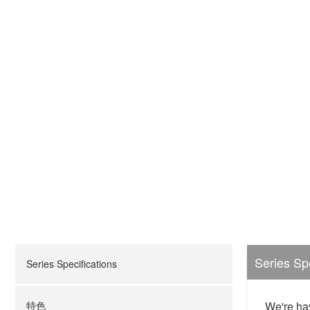
Series Spe
Series Specifications
We're hav
特色