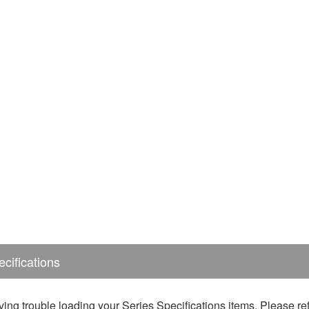
cifications
ing trouble loading your Series Specifications items. Please ref