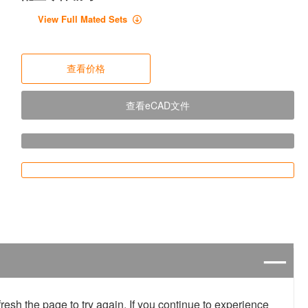
View Full Mated Sets
查看价格
查看eCAD文件
resh the page to try again. If you continue to experience