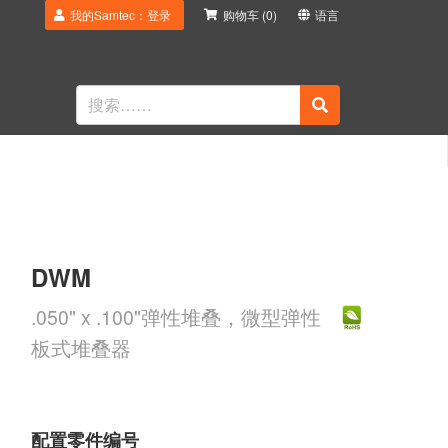
我的Samtec：登录
购物车
(0)
语言
DWM
.050" x .100"弹性堆叠，微型弹性
板式堆叠器
配置零件编号