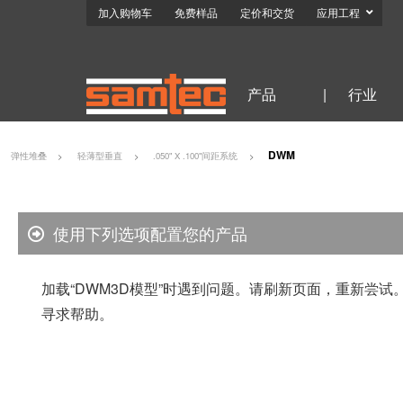
加入购物车
免费样品
定价和交货
应用工程
产品
|
行业
DWM
弹性堆叠
轻薄型垂直
.050" X .100"间距系统
使用下列选项配置您的产品
加载“DWM3D模型”时遇到问题。请刷新页面，重新尝
寻求帮助。