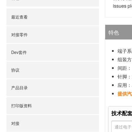
issues p
最近查看
特色
对接零件
端子系统
Dev套件
组装方
间距：.
协议
针脚：
应用：
产品目录
提供汽
打印版资料
技术配
对接