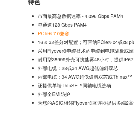
特色
市面最高总数据速率 - 4,096 Gbps PAM4
每通道128 Gbps PAM4
PCIe® 7.0兼容
16 & 32差分对配置；可容纳PCIe® x4或x8 p
采用Flyover®电缆技术的电缆到电缆隔板或螺
耐用型38999外壳可抗盐雾48小时，提供IP6
外部电缆：28或34 AWG超低偏斜双芯
内部电缆：34 AWG超低偏斜双芯或Thinax™
还提供单端ThinSE™同轴电缆选项
外部全EMI防护
为您的ASIC相邻Flyover®互连器提供多端