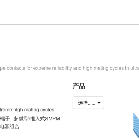
ontacts for extreme reliability and high mating cycles in ultra
产品
选择......
treme high mating cycles
子 - 超微型/推入式SMPM
动电源组合