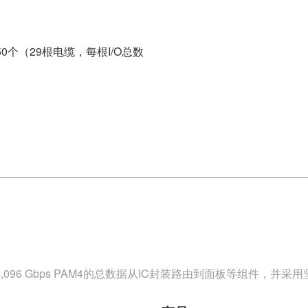
50个（29根电缆，每根I/O总数
高达4,096 Gbps PAM4的总数据从IC封装路由到面板等组件，并采