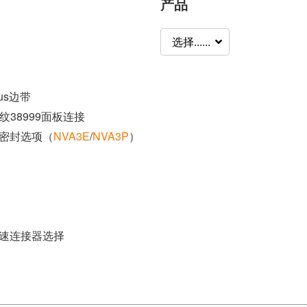
产品
选择......
lus边带
纹38999面板连接
7密封选项（
NVA3E
/
NVA3P
）
2高速连接器选择