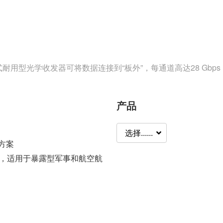
r System™嵌入式耐用型光学收发器可将数据连接到“板外”，每通道高达
产品
选择......
决方案
，适用于暴露型军事和航空航