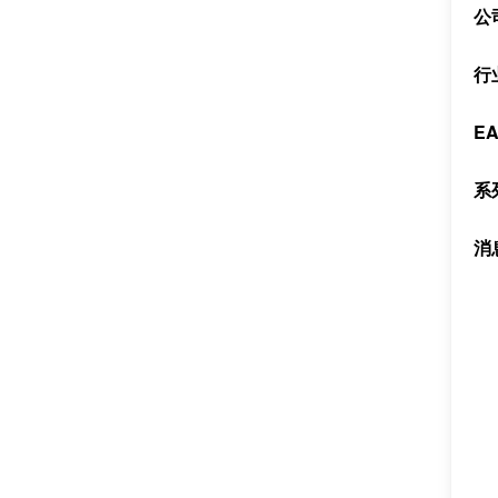
公
行
E
系
消