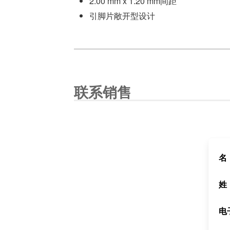
2.00 mm x 1.20 mm间距
引脚片敞开型设计
联系销售
名
姓
电