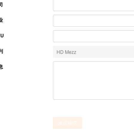
司
业
AU
列
息
发送请求