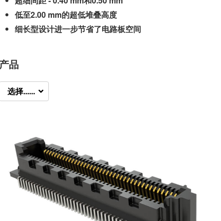
超细间距 - 0.40 mm和0.50 mm
低至2.00 mm的超低堆叠高度
细长型设计进一步节省了电路板空间
产品
选择......