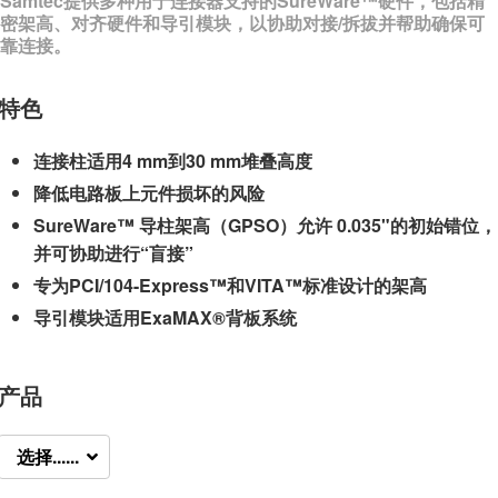
Samtec提供多种用于连接器支持的SureWare™硬件，包括精
密架高、对齐硬件和导引模块，以协助对接/拆拔并帮助确保可
靠连接。
特色
连接柱适用4 mm到30 mm堆叠高度
降低电路板上元件损坏的风险
SureWare™ 导柱架高（GPSO）允许 0.035"的初始错位，
并可协助进行“盲接”
专为PCI/104-Express™和VITA™标准设计的架高
导引模块适用ExaMAX®背板系统
产品
选择......