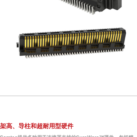
架高、导柱和超耐用型硬件