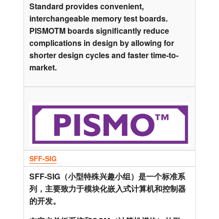
Standard provides convenient,
interchangeable memory test boards.
PISMOTM boards significantly reduce
complications in design by allowing for
shorter design cycles and faster time-to-
market.
SFF-SIG
SFF-SIG（小型特殊兴趣小组）是一个标准系
列，主要致力于模块化嵌入式计算机和控制器
的开发。