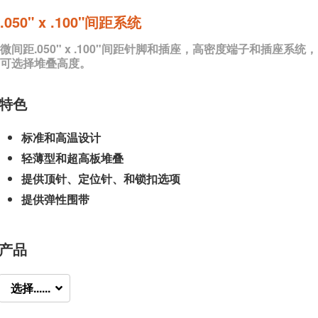
.050" x .100"间距系统
微间距.050" x .100"间距针脚和插座，高密度端子和插座系统，
可选择堆叠高度。
特色
标准和高温设计
轻薄型和超高板堆叠
提供顶针、定位针、和锁扣选项
提供弹性围带
产品
选择......