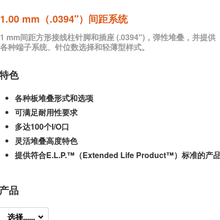
1.00 mm（.0394"）间距系统
1 mm间距方形接线柱针脚和插座 (.0394")，弹性堆叠，并提供
各种端子系统、针位数选择和轻薄型样式。
特色
各种板堆叠形式和选项
可满足耐用性要求
多达100个I/O口
灵活堆叠高度特色
提供符合E.L.P.™（Extended Life Product™）标准的产
产品
选择......