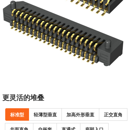
更灵活的堆叠
标准型
轻薄型垂直
加高外形垂直
正交直角
共面直角
自嵌套
直通式
底部入口